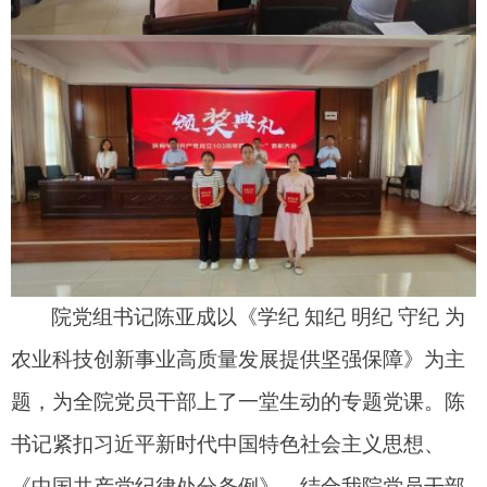
院党组书记陈亚成以《学纪 知纪 明纪 守纪 为
农业科技创新事业高质量发展提供坚强保障》
为主
题，
为
全院党员干部上了一堂
生动的
专题党课。
陈
书记紧扣习近平新时代中国特色社会主义思想、
《中国共产党纪律处分条例》，结合我院党员干部