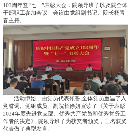
10
3
周年暨“
七一
”表彰大会
，
院领导班子
以及院
全体
干部职工参加会议。会议由
党
组副书记、院长杨青
春
主持。
活动伊始，由党员代表领誓,全体党员重温了入
党誓词。党组成员、副院长徐妍宣读了《关于表彰
2024年度先进党支部、优秀共产党员和优秀党务工
作者的决定》,
院领导班子为获奖者颁奖
，三名获奖
代表做了典型发言
。