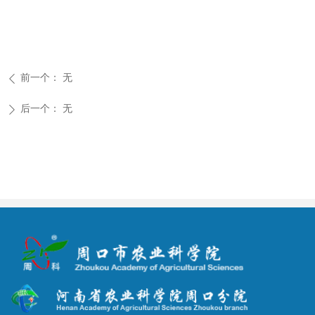
前一个：
无
ꄴ
后一个：
无
ꄲ